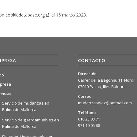
con
cookiedatabase.org
el 15 marzo 2023.
MPRESA
CONTACTO
Dirección
cio
Carrer de la Begònia, 11, Nord,
presa
07010 Palma, Illes Balears
rvicios
Correo
mudanzasdiaz@hotmail.com
Servicio de mudanzas en
Palma de Mallorca
Teléfono
610 23 83 71
Servicio de guardamuebles en
971 10 05 88
Palma de Mallorca
Elevador Montamuebles en