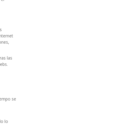
s
nternet
ones,
ras las
ebs.
tiempo se
do lo