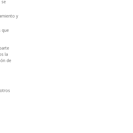
e se
tamiento y
s que
parte
os la
ión de
sotros