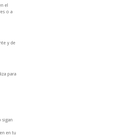
n el
res o a
nte y de
liza para
o sigan
en en tu